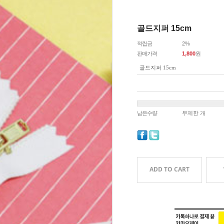
골드지퍼 15cm
적립금
2%
판매가격
1,800
원
골드지퍼 15cm
남은수량
무제한 개
ADD TO CART