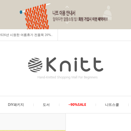
] 2026년 시원한 여름휴가 전품목 20%..
DIY패키지
도서
~90%SALE
니뜨스쿨