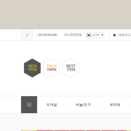
+ BOOKMARK
CS CENTER
[SALE
KOR
NEW
PACK
BEST
ITEM
YARN
ITEM
뜨개실
바늘/도구
부자재
EVENT