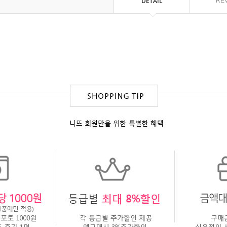
DETAIL
RE