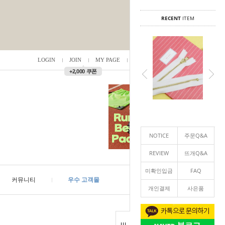
RECENT
ITEM
LOGIN
JOIN
MY PAGE
ORDER
/
0
▲
+2,000 쿠폰
NOTICE
주문Q&A
REVIEW
뜨개Q&A
미확인입금
FAQ
커뮤니티
우수 고객몰
개인결제
사은품