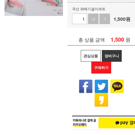
국산 꽈배기걸이세트
1,500
원
+1
-1
1,500
원
총 상품 금액
관심상품
장바구니
구매하기