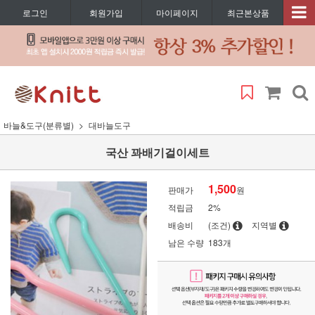
로그인
회원가입
마이페이지
최근본상품
바늘&도구(분류별)
대바늘도구
국산 꽈배기걸이세트
1,500
판매가
원
적립금
2%
배송비
(조건)
지역별
남은 수량
183개