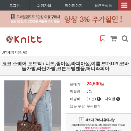
로그인
회원가입
마이페이지
최근본상품
DIY패키지(전체)
코코 스퀘어 토트백 / 니뜨,종이실,라피아실,여름,뜨개DIY,코바
늘가방,라탄가방,코튼위빙핸들,허니라피아
24,500
판매가
원
적립금
5%
배송비
(조건)
지역별
남은 수량
무제한개