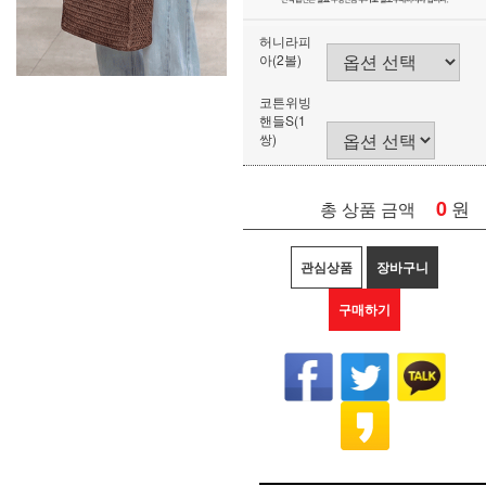
허니라피
아(2볼)
코튼위빙
핸들S(1
쌍)
0
원
총 상품 금액
관심상품
장바구니
구매하기