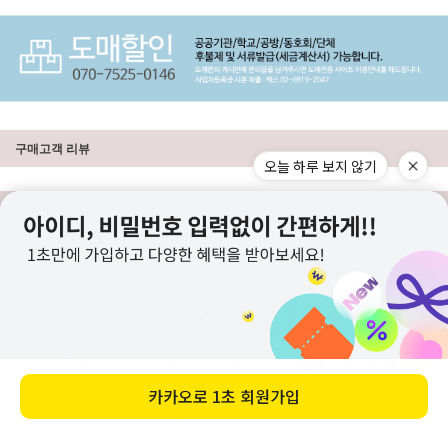
구매고객 리뷰
오늘 하루 보지 않기
상품 고시 정보
상점정보
PC버전
이용안내
고객센터
도매전용몰
▲TOP
카카오로
1초 회원가입
ⓒ니뜨(knitt) All right knitt reserved.