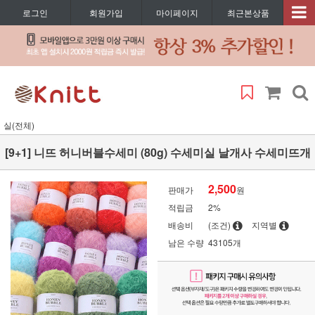
로그인
회원가입
마이페이지
최근본상품
실(전체)
[9+1] 니뜨 허니버블수세미 (80g) 수세미실 날개사 수세미뜨개
2,500
판매가
원
적립금
2%
배송비
(조건)
지역별
남은 수량
43105개