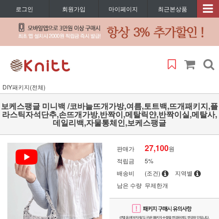
로그인
회원가입
마이페이지
최근본상품
DIY패키지(전체)
보케스팽글 미니백 /코바늘뜨개가방,여름,토트백,뜨개패키지,플
라스틱자석단추,손뜨개가방,반짝이,메탈릭얀,반짝이실,메탈사,
데일리백,자물통체인,보케스팽글
27,100
판매가
원
적립금
5%
배송비
(조건)
지역별
남은 수량
무제한개