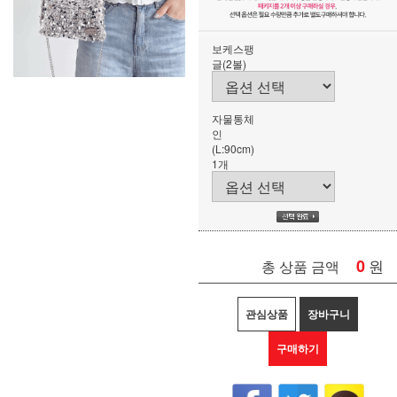
보케스팽
글(2볼)
자물통체
인
(L:90cm)
1개
0
원
총 상품 금액
관심상품
장바구니
구매하기