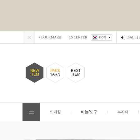
+ BOOKMARK
CS CENTER
[SALE
KOR
NEW
PACK
BEST
ITEM
YARN
ITEM
뜨개실
바늘/도구
부자재
EVENT