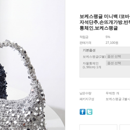
보케스팽글 미니백 /코
자석단추,손뜨개가방,반
통체인,보케스팽글
적립금
5%
판매가격
27,100원
기본옵션
보케스팽글(2볼)
자물통체인
(L:90cm) 1개
남은수량
무제한 개
패키지구성
보케스팽글 2볼