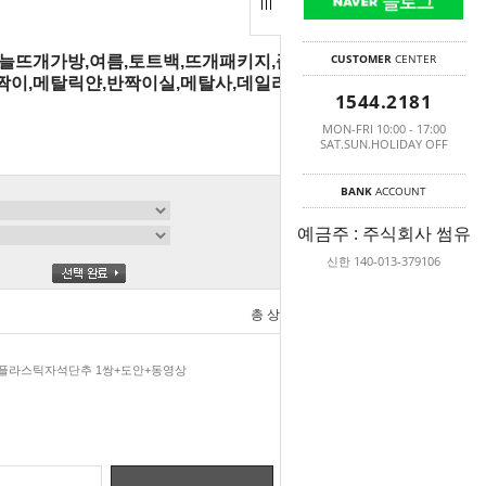
CUSTOMER
CENTER
바늘뜨개가방,여름,토트백,뜨개패키지,플라스틱
짝이,메탈릭얀,반짝이실,메탈사,데일리백,자물
1544.2181
MON-FRI 10:00 - 17:00
SAT.SUN.HOLIDAY OFF
BANK
ACCOUNT
예금주 : 주식회사 썸유
신한 140-013-379106
총 상품 금액
0
원
+플라스틱자석단추 1쌍+도안+동영상