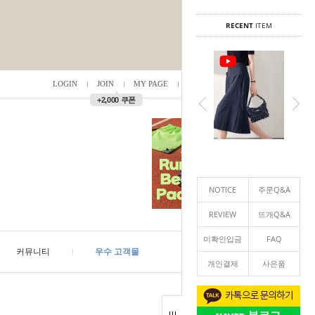
RECENT
ITEM
LOGIN
JOIN
MY PAGE
ORDER
/
0
▲
+2,000 쿠폰
NOTICE
주문Q&A
REVIEW
뜨개Q&A
미확인입금
FAQ
커뮤니티
우수 고객몰
개인결제
사은품