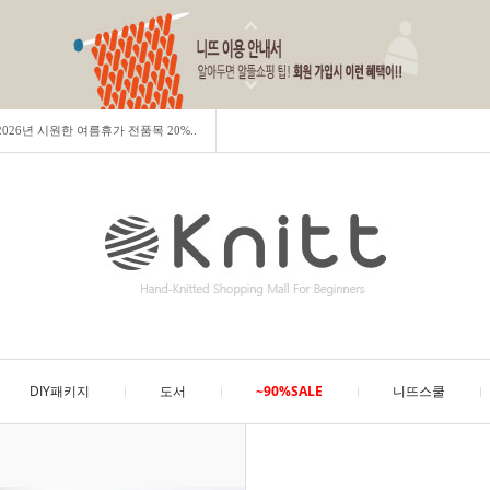
] 2026년 시원한 여름휴가 전품목 20%..
DIY패키지
도서
~90%SALE
니뜨스쿨