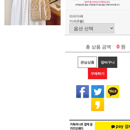
라피아페
이퍼(6볼)
0
원
총 상품 금액
관심상품
장바구니
구매하기