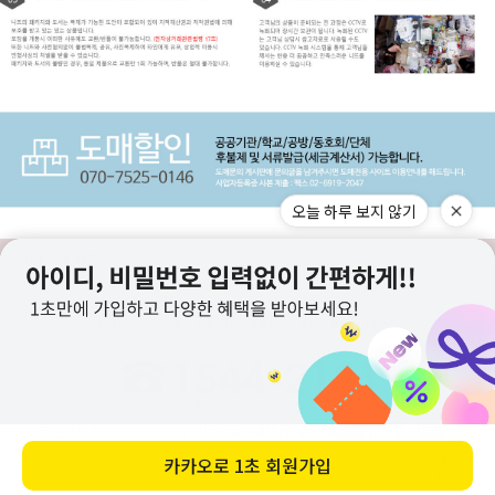
오늘 하루 보지 않기
구매고객 리뷰
상점정보
PC버전
이용안내
고객센터
도매전용몰
▲TOP
카카오로
1초 회원가입