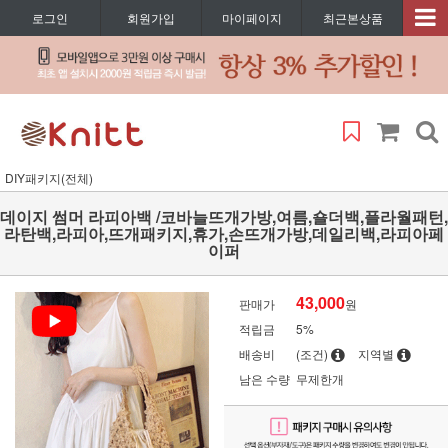
로그인
회원가입
마이페이지
최근본상품
DIY패키지(전체)
데이지 썸머 라피아백 /코바늘뜨개가방,여름,숄더백,플라월패턴,
라탄백,라피아,뜨개패키지,휴가,손뜨개가방,데일리백,라피아페
이퍼
43,000
판매가
원
적립금
5%
배송비
(조건)
지역별
남은 수량
무제한개