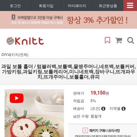
로그인
회원가입
마이페이지
최근본상품
DIY패키지(전체)
과일 보틀 홀더 / 텀블러백,보틀백,물병주머니,네트백,보틀커버,
가방키링,과일키링,보틀캐리어,미니네트백,장바구니,뜨개파우
치,뜨개주머니,보틀홀더,큐피
19,150
판매가
원
적립금
5%
배송비
(조건)
지역별
남은 수량
품절개