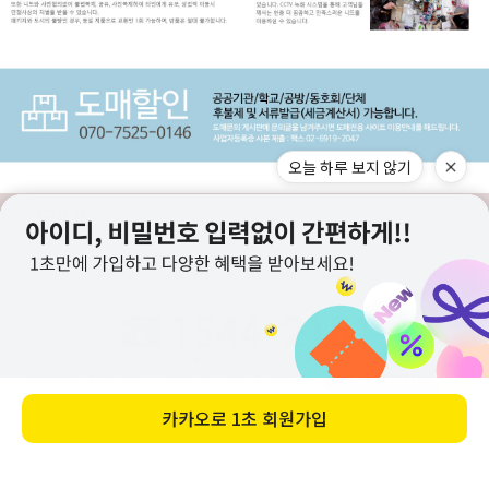
오늘 하루 보지 않기
구매고객 리뷰
상점정보
PC버전
이용안내
고객센터
도매전용몰
▲TOP
카카오로
1초 회원가입
ⓒ니뜨(knitt) All right knitt reserved.