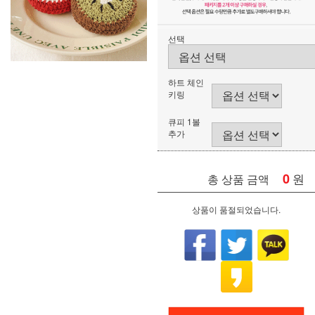
선택
하트 체인
키링
큐피 1볼
추가
0
원
총 상품 금액
상품이 품절되었습니다.