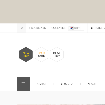
+ BOOKMARK
CS CENTER
[SALE
KOR
NEW
PACK
BEST
ITEM
YARN
ITEM
뜨개실
바늘/도구
부자재
EVENT