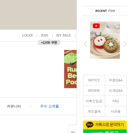
RECENT
ITEM
LOGIN
JOIN
MY PAGE
ORDER
/
0
▲
+2,000 쿠폰
NOTICE
주문Q&A
REVIEW
뜨개Q&A
미확인입금
FAQ
커뮤니티
우수 고객몰
개인결제
사은품