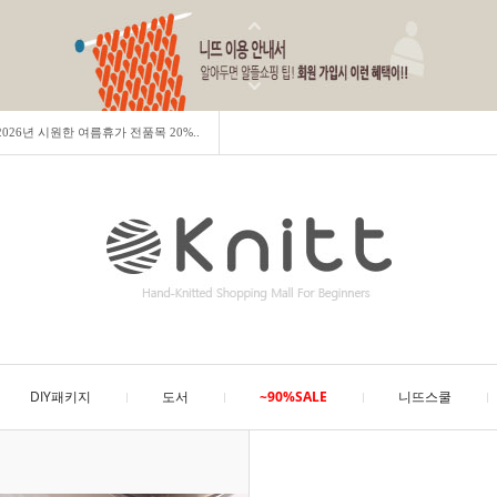
] 2026년 시원한 여름휴가 전품목 20%..
DIY패키지
도서
~90%SALE
니뜨스쿨