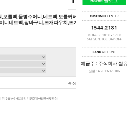
CUSTOMER
CENTER
러백,보틀백,물병주머니,네트백,보틀커버,가방키
,미니네트백,장바구니,뜨개파우치,뜨개주머니,
1544.2181
MON-FRI 10:00 - 17:00
SAT.SUN.HOLIDAY OFF
BANK
ACCOUNT
예금주 : 주식회사 썸유
신한 140-013-379106
총 상품 금액
0
원
r키위 3볼)+하트체인키링3개+도안+동영상