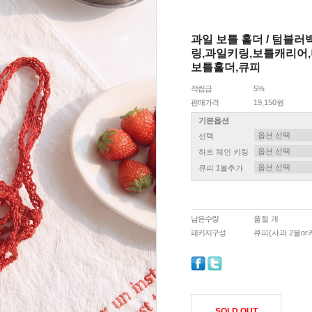
과일 보틀 홀더 / 텀블
링,과일키링,보틀캐리어
보틀홀더,큐피
적립금
5%
판매가격
19,150원
기본옵션
선택
하트 체인 키링
큐피 1볼추가
남은수량
품절 개
패키지구성
큐피(사과 2볼o
SOLD OUT