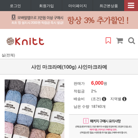
로그인
회원가입
마이페이지
최근본상품
실(전체)
샤인 마크라메(100g) 샤인마크라메
6,000
판매가
원
적립금
2%
배송비
(조건)
지역별
남은 수량
18740개