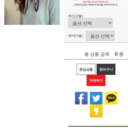
메인(2볼)
배색(1볼)
0
원
총 상품 금액
관심상품
장바구니
구매하기