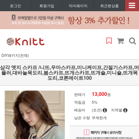
로그인
회원가입
마이페이지
최근본상품
DIY패키지(전체)
삼각 엣지 스카프 /니뜨,우마스카프,미니케이프,간절기스카프,머
플러,대바늘목도리,봄스카프,뜨개스카프,뜨개숄,미니숄,뜨개목
도리,코튼메이트100
13,000
판매가
원
적립금
5%
배송비
(조건)
지역별
남은 수량
무제한개