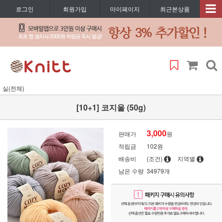
로그인
회원가입
마이페이지
최근본상품
실(전체)
[10+1] 코지울 (50g)
3,000
판매가
원
적립금
102원
배송비
(조건)
지역별
남은 수량
34979개