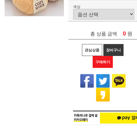
색상
0
원
총 상품 금액
관심상품
장바구니
구매하기