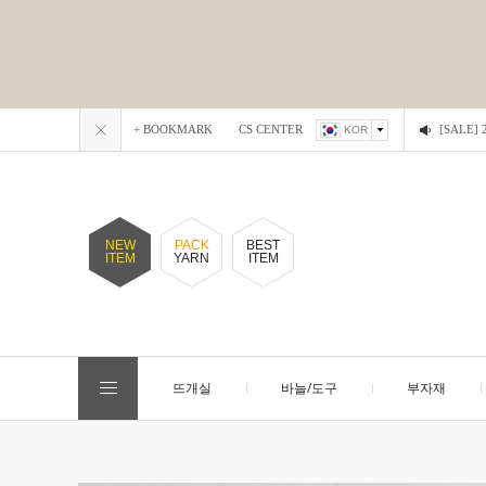
+ BOOKMARK
CS CENTER
[SALE
KOR
NEW
PACK
BEST
ITEM
YARN
ITEM
뜨개실
바늘/도구
부자재
EVENT