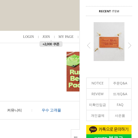
RECENT
ITEM
LOGIN
JOIN
MY PAGE
ORDER
/
0
▲
+2,000 쿠폰
NOTICE
주문Q&A
REVIEW
뜨개Q&A
미확인입금
FAQ
커뮤니티
우수 고객몰
개인결제
사은품