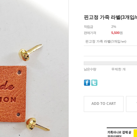
핀고정 가죽 라벨(3개입/s
적립금
2%
판매가격
5,500
원
핀고정 가죽 라벨(3개입/set)
남은수량
무제한 개
ADD TO CART