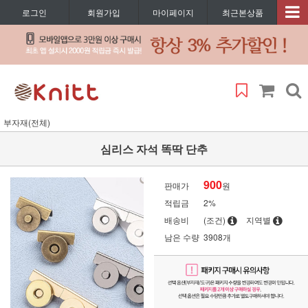
로그인
회원가입
마이페이지
최근본상품
부자재(전체)
심리스 자석 똑딱 단추
900
판매가
원
적립금
2%
배송비
(조건)
지역별
남은 수량
3908개