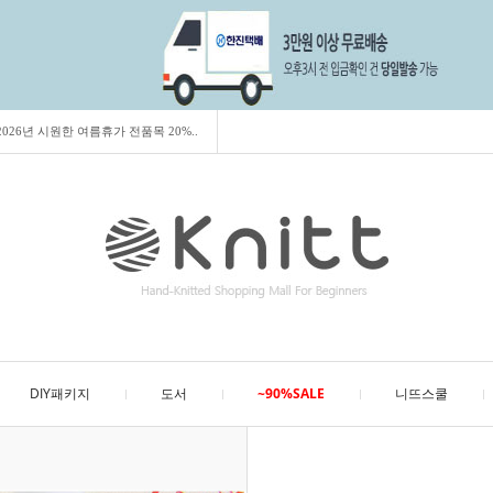
] 2026년 시원한 여름휴가 전품목 20%..
DIY패키지
도서
~90%SALE
니뜨스쿨