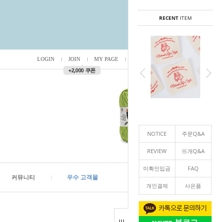
RECENT
ITEM
LOGIN
JOIN
MY PAGE
ORDER
/
0
▲
+2,000 쿠폰
NOTICE
주문Q&A
REVIEW
뜨개Q&A
미확인입금
FAQ
커뮤니티
우수 고객몰
개인결제
사은품