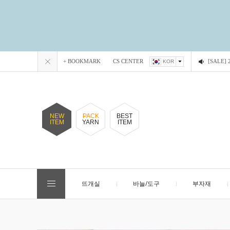
+ BOOKMARK
CS CENTER
[SALE
KOR
NEW
PACK
BEST
ITEM
YARN
ITEM
뜨개실
바늘/도구
부자재
EVENT