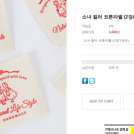
소녀 컬러 코튼라벨 (2장/
적립금
2%
판매가격
1,500
원
소녀 컬러 코튼라벨 (2장/1세트)
남은수량
939 개
ADD TO CART