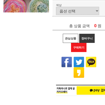
색상
0
원
총 상품 금액
관심상품
장바구니
구매하기