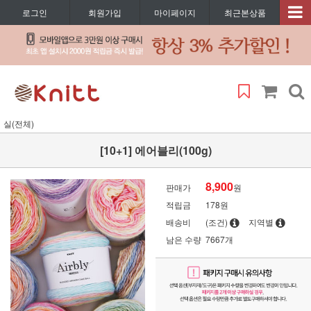
로그인
회원가입
마이페이지
최근본상품
실(전체)
[10+1] 에어블리(100g)
8,900
판매가
원
적립금
178원
배송비
(조건)
지역별
남은 수량
7667개