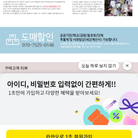
오늘 하루 보지 않기
구매고객 리뷰
상점정보
PC버전
이용안내
고객센터
도매전용몰
▲TOP
카카오로
1초 회원가입
ⓒ니뜨(knitt) All right knitt reserved.