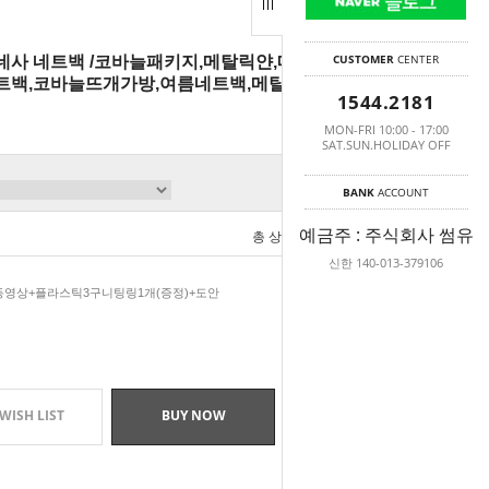
CUSTOMER
CENTER
탈 바네사 네트백 /코바늘패키지,메탈릭얀,메탈실,실
트백,코바늘뜨개가방,여름네트백,메탈실200
1544.2181
MON-FRI 10:00 - 17:00
SAT.SUN.HOLIDAY OFF
BANK
ACCOUNT
예금주 : 주식회사 썸유
총 상품 금액
0
원
신한 140-013-379106
+동영상+플라스틱3구니팅링1개(증정)+도안
WISH LIST
BUY NOW