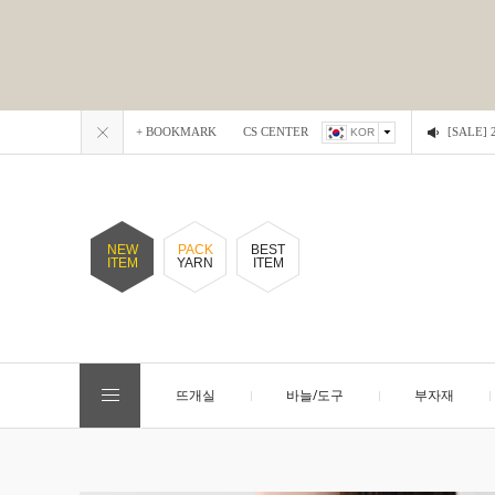
+ BOOKMARK
CS CENTER
[SALE
KOR
NEW
PACK
BEST
ITEM
YARN
ITEM
뜨개실
바늘/도구
부자재
EVENT