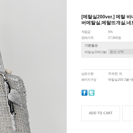
[메탈실200ver.] 메
버메탈실,메탈뜨개실,네
적립금
5%
판매가격
27,800원
기본옵션
메탈실200(2볼)
남은수량
무제한 개
패키지구성
메탈실200 2볼
ADD TO CART