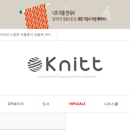
] 2026년 시원한 여름휴가 전품목 20%..
DIY패키지
도서
~90%SALE
니뜨스쿨