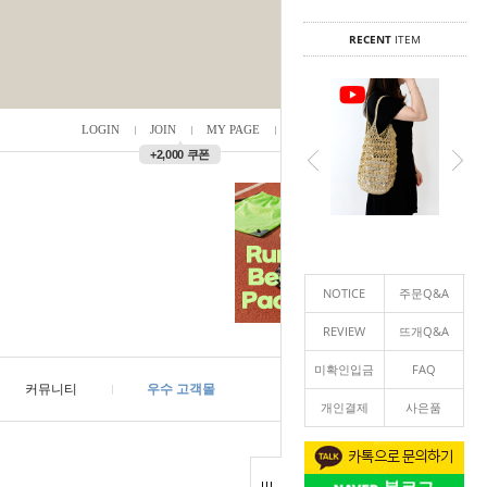
RECENT
ITEM
LOGIN
JOIN
MY PAGE
ORDER
/
0
▲
+2,000 쿠폰
NOTICE
주문Q&A
REVIEW
뜨개Q&A
미확인입금
FAQ
커뮤니티
우수 고객몰
개인결제
사은품