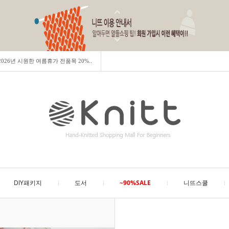
] 2026년 시원한 여름휴가 전품목 20%..
DIY패키지
도서
~90%SALE
니뜨스쿨