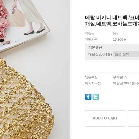
메탈 비키니 네트백 /
개실,네트백,코바늘뜨개
적립금
5%
판매가격
15,900원
기본옵션
메탈실200(1볼)
남은수량
무제한 개
패키지구성
메탈실200 1볼
ADD TO CART