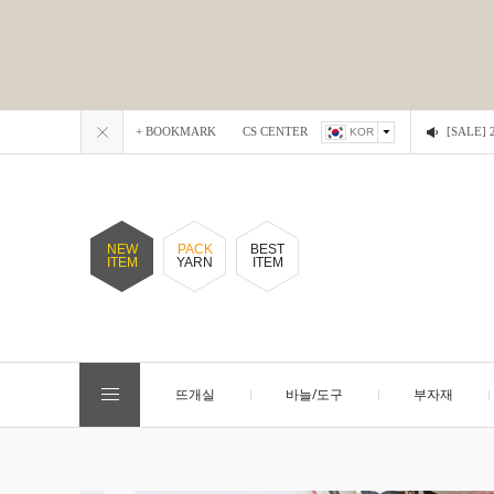
+ BOOKMARK
CS CENTER
[SALE
KOR
NEW
PACK
BEST
ITEM
YARN
ITEM
뜨개실
바늘/도구
부자재
EVENT