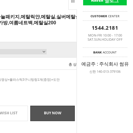
CUSTOMER
CENTER
코바늘패키지,메탈릭얀,메탈실,실버메탈실,메탈뜨
가방,여름네트백,메탈실200
1544.2181
MON-FRI 10:00 - 17:00
SAT.SUN.HOLIDAY OFF
BANK
ACCOUNT
예금주 : 주식회사 썸유
총 상품 금액
0
원
신한 140-013-379106
+동영상+플라스틱3구니팅링1개(증정)+도안
WISH LIST
BUY NOW