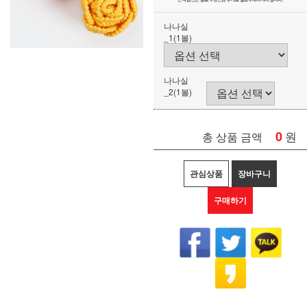
나나실
_1(1볼)
나나실
_2(1볼)
0
원
총 상품 금액
관심상품
장바구니
구매하기