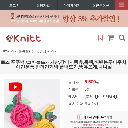
로그인
회원가입
마이페이지
최근본상품
DIY패키지(분류별)
동영상 패키지
로즈 푸푸백 /코바늘뜨개가방,강아지똥츄,풉백,배변봉투파우치,
애견용품,반려견가방,풉백뜨기,똥츄뜨개,나나실
8,600
판매가
원
적립금
5%
배송비
(조건)
지역별
남은 수량
무제한개