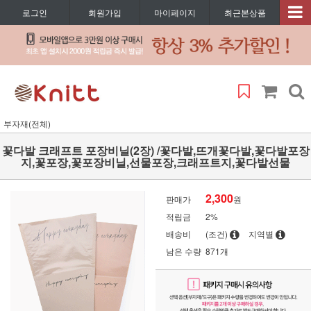
로그인
회원가입
마이페이지
최근본상품
부자재(전체)
꽃다발 크래프트 포장비닐(2장) /꽃다발,뜨개꽃다발,꽃다발포장
지,꽃포장,꽃포장비닐,선물포장,크래프트지,꽃다발선물
2,300
판매가
원
적립금
2%
배송비
(조건)
지역별
남은 수량
871개