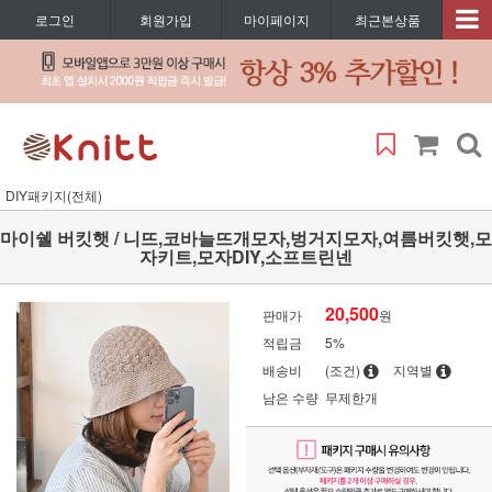
로그인
회원가입
마이페이지
최근본상품
DIY패키지(전체)
마이쉘 버킷햇 / 니뜨,코바늘뜨개모자,벙거지모자,여름버킷햇,모
자키트,모자DIY,소프트린넨
20,500
판매가
원
적립금
5%
배송비
(조건)
지역별
남은 수량
무제한개