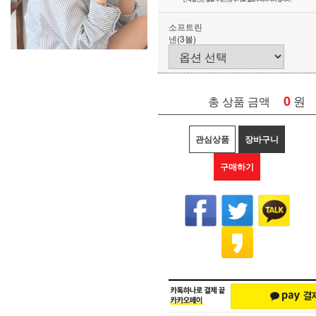
소프트린
넨(3볼)
0
원
총 상품 금액
관심상품
장바구니
구매하기