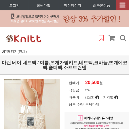
로그인
회원가입
마이페이지
최근본상품
DIY패키지(전체)
마린 베이 네트백 / 여름,뜨개가방키트,네트백,코바늘,뜨개에코
백,숄더백,소프트린넨
20,500
판매가
원
적립금
5%
배송비
(조건)
지역별
남은 수량
무제한개