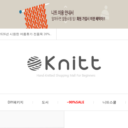
] 2026년 시원한 여름휴가 전품목 20%..
DIY패키지
도서
~90%SALE
니뜨스쿨