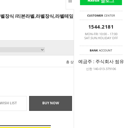
CUSTOMER
CENTER
 라벨장식 /리본라벨,라벨장식,라벨테잎,면라벨,
1544.2181
MON-FRI 10:00 - 17:00
SAT.SUN.HOLIDAY OFF
BANK
ACCOUNT
예금주 : 주식회사 썸유
총 상품 금액
0
원
신한 140-013-379106
WISH LIST
BUY NOW