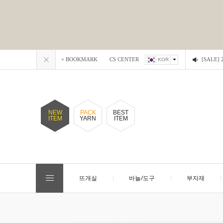
+ BOOKMARK
CS CENTER
[SALE
KOR
NEW
PACK
BEST
ITEM
YARN
ITEM
뜨개실
바늘/도구
부자재
EVENT