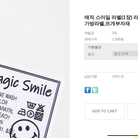
매직 스마일 라벨(1장)
가방라벨,뜨개부자재
적립금
2%
판매가격
1,500원
기본옵션
옵션
남은수량
1375 개
ADD TO CART