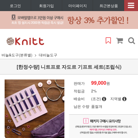
로그인
회원가입
마이페이지
최근본상품
바늘&도구(분류별)
대바늘도구
[한정수량] 니트프로 자도르 기프트 세트(조립식)
99,000
판매가
원
적립금
2%
배송비
(조건)
지역별
남은 수량
품절개