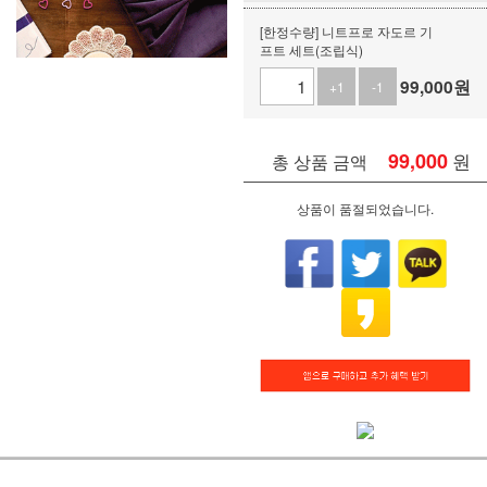
[한정수량] 니트프로 자도르 기
프트 세트(조립식)
99,000
원
+1
-1
99,000
원
총 상품 금액
상품이 품절되었습니다.