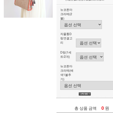
뉴코튼마
크라메(2
볼)
자물통D
링연결고
리
D링(1세
트/2개)
뉴코튼마
크라메(배
색1볼추
가)
0
원
총 상품 금액