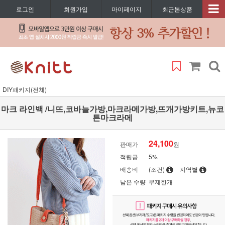
로그인
회원가입
마이페이지
최근본상품
DIY패키지(전체)
마크 라인백 /니뜨,코바늘가방,마크라메가방,뜨개가방키트,뉴코
튼마크라메
24,100
판매가
원
적립금
5%
배송비
(조건)
지역별
남은 수량
무제한개