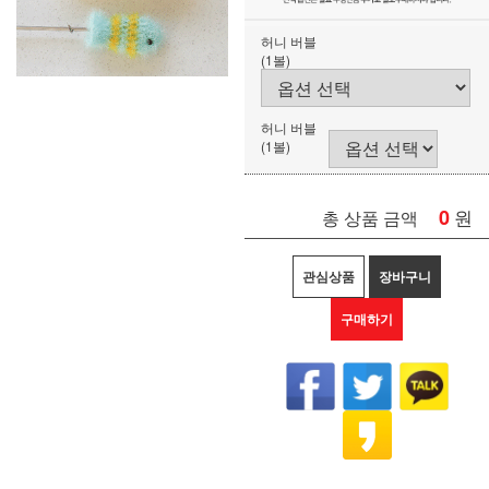
허니 버블
(1볼)
허니 버블
(1볼)
0
원
총 상품 금액
관심상품
장바구니
구매하기