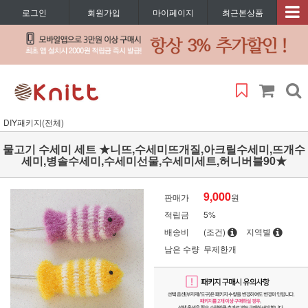
로그인
회원가입
마이페이지
최근본상품
DIY패키지(전체)
물고기 수세미 세트 ★니뜨,수세미뜨개질,아크릴수세미,뜨개수
세미,병솔수세미,수세미선물,수세미세트,허니버블90★
9,000
판매가
원
적립금
5%
배송비
(조건)
지역별
남은 수량
무제한개