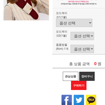
모드케이
크1(1볼)
모드케이
크2(1볼)
폼폼방울
(6cm) 1개
0
원
총 상품 금액
관심상품
장바구니
구매하기