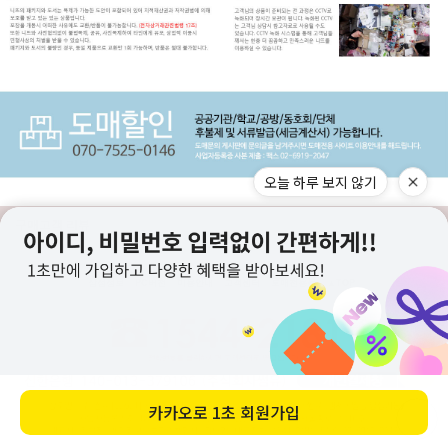
오늘 하루 보지 않기
구매고객 리뷰
상점정보
PC버전
이용안내
고객센터
도매전용몰
▲TOP
카카오로
1초 회원가입