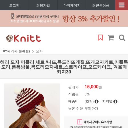
로그인
회원가입
마이페이지
최근본상품
DIY패키지(분류별)
모자
해리 모자 머플러 세트 /니뜨,목도리뜨개질,뜨개모자키트,커플목
도리,폼폼방울,목도리모자세트,스트라이프,모드케이크, 겨울패
키지30
15,000
판매가
원
적립금
5%
배송비
(조건)
지역별
남은 수량
무제한개