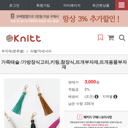
로그인
회원가입
마이페이지
최근본상품
부자재(분류별)
라벨/악세서리
가죽태슬 /가방장식고리,키링,참장식,뜨개부자재,뜨개용품부자
재
3,000
판매가
원
적립금
2%
배송비
(조건)
지역별
남은 수량
235개