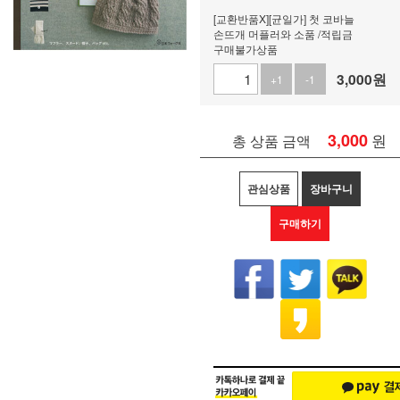
[교환반품X][균일가] 첫 코바늘
손뜨개 머플러와 소품 /적립금
구매불가상품
3,000
원
+1
-1
3,000
원
총 상품 금액
관심상품
장바구니
구매하기