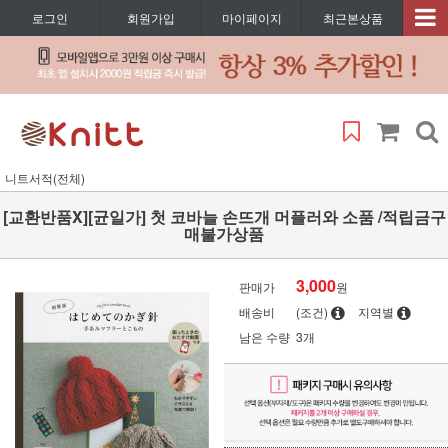
로그인
회원가입
마이페이지
최근본상품
니트서적(전체)
[교환반품X][균일가] 첫 코바늘 손뜨개 머플러와 소품 /적립금구
매불가상품
3,000
판매가
원
배송비
(조건)
지역별
남은 수량
3개