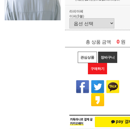
라피아페
이퍼(3볼)
0
원
총 상품 금액
관심상품
장바구니
구매하기