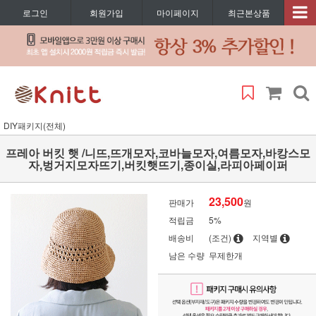
로그인
회원가입
마이페이지
최근본상품
DIY패키지(전체)
프레아 버킷 햇 /니뜨,뜨개모자,코바늘모자,여름모자,바캉스모
자,벙거지모자뜨기,버킷햇뜨기,종이실,라피아페이퍼
23,500
판매가
원
적립금
5%
배송비
(조건)
지역별
남은 수량
무제한개