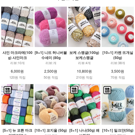
샤인 마크라메(100
[9+1] 니뜨 허니버블
보케 스팽글(100g)
[10+1] 카렌 뜨개실
g) 샤인마크
수세미 (80g
보케스팽글
(50g)
리뷰:10개
리뷰:개
리뷰:4개
리뷰:38개
6,000원
2,500원
10,800원
3,500원
120원 적립
50원 적립
210원 적립
70원 적립
[5+1] 뉴 코튼 마크
[10+1] 코지울 (50g)
[5+1] 나나(50g) 패
[10+1] 밀크얀(50g)