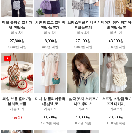
메탈 플라워 조리개
샤인 레트로 조임백
보케스팽글 미니백 /
데이지 썸머 라피아
백 /코바늘
/코바늘뜨개
코바늘뜨개
백 /코바늘뜨
리뷰:3개
리뷰:4개
리뷰:8개
리뷰:1개
27,800원
18,000원
27,100원
43,000원
1,390원 적립
900원 적립
1,350원 적립
2,150원 적립
과일 보틀 홀더 / 텀
미니 샴 플리아쥬백
삼각 엣지 스카프 /
스프링 스칼럽 백 /
블러백,보틀
/롱샴백,토
니뜨,우마스
뜨개패키지,
리뷰:11개
리뷰:6개
리뷰:개
리뷰:2개
(품절)
33,500원
13,000원
23,600원
1,670원 적립
650원 적립
1,180원 적립