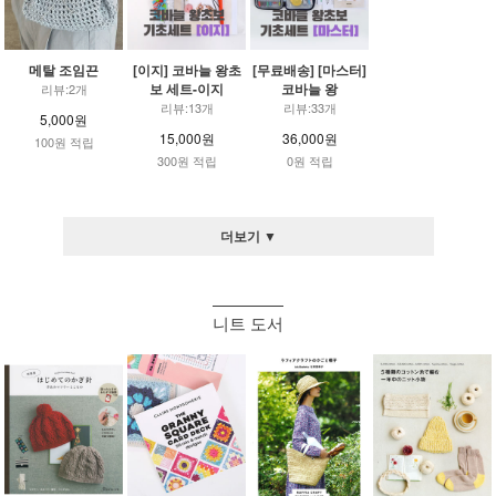
메탈 조임끈
[이지] 코바늘 왕초
[무료배송] [마스터]
보 세트-이지
코바늘 왕
리뷰:2개
리뷰:13개
리뷰:33개
5,000원
15,000원
36,000원
100원 적립
300원 적립
0원 적립
더보기 ▼
니트 도서