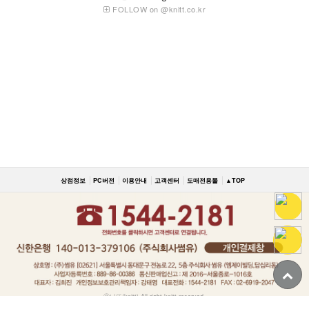
FOLLOW on @knitt.co.kr
상점정보
PC버전
이용안내
고객센터
도매전용몰
▲TOP
ⓒ니뜨(knitt) All right knitt reserved.