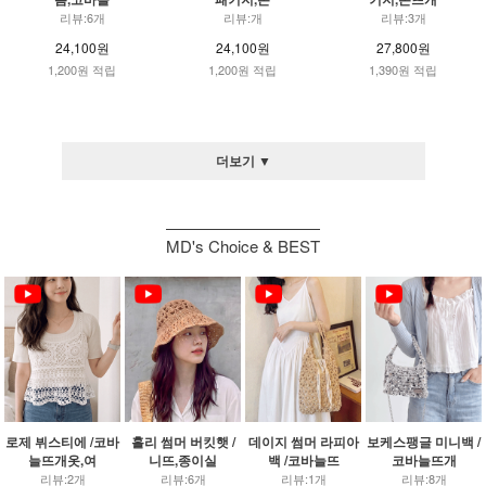
리뷰:6개
리뷰:개
리뷰:3개
24,100원
24,100원
27,800원
1,200원 적립
1,200원 적립
1,390원 적립
더보기 ▼
MD's Choice & BEST
로제 뷔스티에 /코바
홀리 썸머 버킷햇 /
데이지 썸머 라피아
보케스팽글 미니백 /
늘뜨개옷,여
니뜨,종이실
백 /코바늘뜨
코바늘뜨개
리뷰:2개
리뷰:6개
리뷰:1개
리뷰:8개