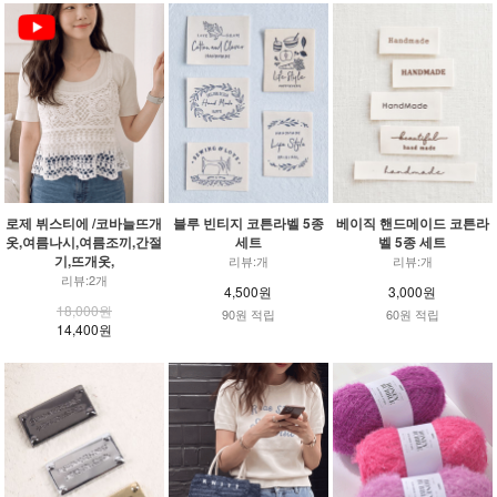
로제 뷔스티에 /코바늘뜨개
블루 빈티지 코튼라벨 5종
베이직 핸드메이드 코튼라
옷,여름나시,여름조끼,간절
세트
벨 5종 세트
기,뜨개옷,
리뷰:개
리뷰:개
리뷰:2개
4,500원
3,000원
18,000원
90원 적립
60원 적립
14,400원