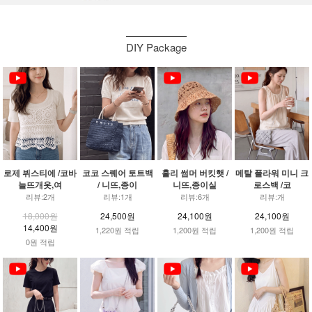
DIY Package
로제 뷔스티에 /코바
코코 스퀘어 토트백
홀리 썸머 버킷햇 /
메탈 플라워 미니 크
늘뜨개옷,여
/ 니뜨,종이
니뜨,종이실
로스백 /코
리뷰:2개
리뷰:1개
리뷰:6개
리뷰:개
18,000원
24,500원
24,100원
24,100원
14,400원
1,220원 적립
1,200원 적립
1,200원 적립
0원 적립