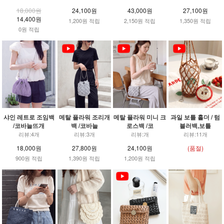
18,000원
24,100원
43,000원
27,100원
14,400원
1,200원 적립
2,150원 적립
1,350원 적립
0원 적립
샤인 레트로 조임백
메탈 플라워 조리개
메탈 플라워 미니 크
과일 보틀 홀더 / 텀
/코바늘뜨개
백 /코바늘
로스백 /코
블러백,보틀
리뷰:4개
리뷰:3개
리뷰:개
리뷰:11개
18,000원
27,800원
24,100원
(품절)
900원 적립
1,390원 적립
1,200원 적립