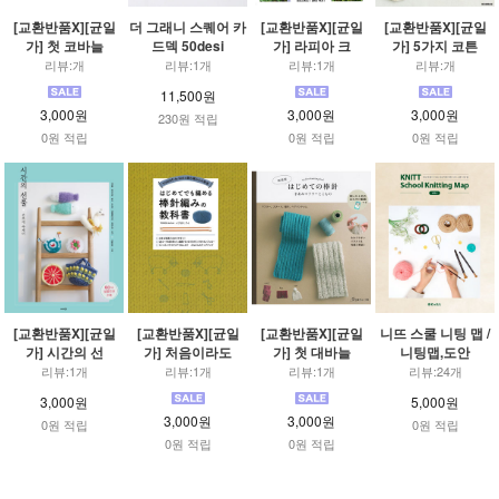
[교환반품X][균일
더 그래니 스퀘어 카
[교환반품X][균일
[교환반품X][균일
가] 첫 코바늘
드덱 50desi
가] 라피아 크
가] 5가지 코튼
리뷰:개
리뷰:1개
리뷰:1개
리뷰:개
11,500원
3,000원
3,000원
3,000원
230원 적립
0원 적립
0원 적립
0원 적립
[교환반품X][균일
[교환반품X][균일
[교환반품X][균일
니뜨 스쿨 니팅 맵 /
가] 시간의 선
가] 처음이라도
가] 첫 대바늘
니팅맵,도안
리뷰:1개
리뷰:1개
리뷰:1개
리뷰:24개
3,000원
5,000원
3,000원
3,000원
0원 적립
0원 적립
0원 적립
0원 적립