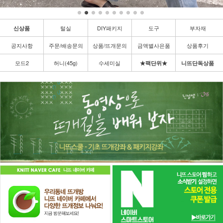
털실
DIY패키지
도구
부자재
신상품
공지사항
주문/배송문의
상품/뜨개문의
금액별사은품
상품후기
모드2
허니(45g)
수세미실
★팩단위★
니뜨단독상품