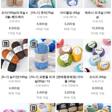
조이(100g)뜨개실 x
[10+1] 큐피(70g)
아이돌킹 (45g)
메르시 뜨개실 (100
2볼+핸드메이
g)
리뷰:5개
리뷰:287개
리뷰:8개
리뷰:3개
6,900원
3,200원
8,500원
10,500원
130원 적립
90원 적립
170원 적립
210원 적립
[5+1] 실키얀(100g)
[10+1] 코튼돌 뜨개
[판매종료예정] 아이
오드리 (50g)
실(50g) / 다
돌 (45g)
리뷰:55개
리뷰:21개
리뷰:643개
리뷰:10342개
4,900원
8,000원
2,450원
3,200원
90원 적립
240원 적립
70원 적립
90원 적립