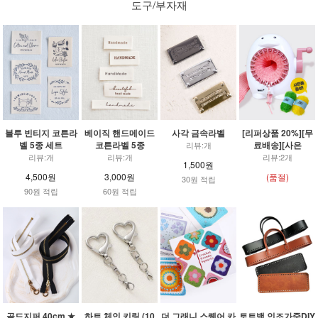
도구/부자재
블루 빈티지 코튼라
베이직 핸드메이드
사각 금속라벨
[리퍼상품 20%][무
벨 5종 세트
코튼라벨 5종
료배송][사은
리뷰:개
리뷰:개
리뷰:개
리뷰:2개
1,500원
4,500원
3,000원
(품절)
30원 적립
90원 적립
60원 적립
골드지퍼 40cm ★
하트 체인 키링 (10
더 그래니 스퀘어 카
토트백 인조가죽DIY