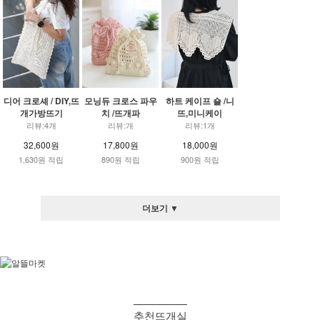
디어 크로셰 / DIY,뜨
모닝듀 크로스 파우
하트 케이프 숄 /니
개가방뜨기
치 /뜨개파
뜨,미니케이
리뷰:4개
리뷰:개
리뷰:1개
32,600원
17,800원
18,000원
1,630원 적립
890원 적립
900원 적립
더보기 ▼
추천뜨개실