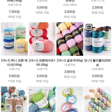
라메(150g)
브릭얀
리뷰:8개
리뷰:771개
리뷰:131개
리뷰:145개
3,000원
2,300원
7,500원
3,300원
102원 적립
60원 적립
150원 적립
60원 적립
[10+1] 허니 코튼 케
[10+1] 코튼메이트1
[10+1] 글로우(50g)
[5+1] 폴리폴리(250
이크(100g)
00 (50g)
g)
리뷰:5개
리뷰:1개
리뷰:7개
리뷰:65개
2,800원
5,800원
3,000원
6,000원
50원 적립
110원 적립
60원 적립
120원 적립