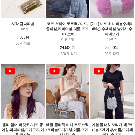
사각 금속라벨
코코 스퀘어 토트백 / 니뜨,
[9+1] 니뜨 허니버블수세미
종이실,라피아실,여름,뜨개
(80g) 수세미실 날개사 수
리뷰:개
DIY,코바
세미뜨개
1,500원
리뷰:1개
리뷰:개
30원 적립
24,500원
2,500원
1,220원 적립
50원 적립
홀리 썸머 버킷햇 /니뜨,종
메탈 플라워 미니 크로스백
메탈 플라워 조리개 백 /코
이실,라피아실,뜨개모자,여
/코바늘뜨개가방,여름,뜨개
바늘뜨개가방,여름,뜨개패
름,코바늘
패키지,손
키지,손뜨개