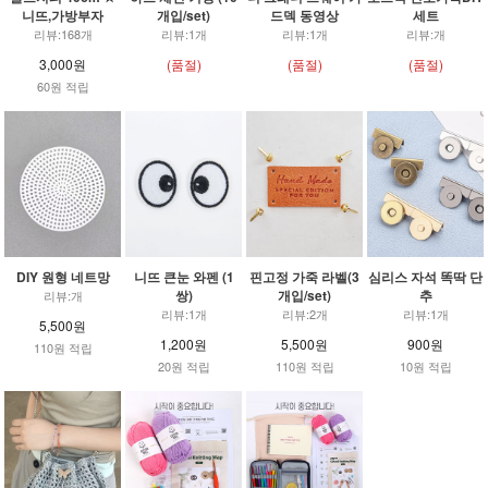
니뜨,가방부자
개입/set)
드덱 동영상
세트
리뷰:168개
리뷰:1개
리뷰:1개
리뷰:개
3,000원
(품절)
(품절)
(품절)
60원 적립
DIY 원형 네트망
니뜨 큰눈 와펜 (1
핀고정 가죽 라벨(3
심리스 자석 똑딱 단
쌍)
개입/set)
추
리뷰:개
리뷰:1개
리뷰:2개
리뷰:1개
5,500원
1,200원
5,500원
900원
110원 적립
20원 적립
110원 적립
10원 적립