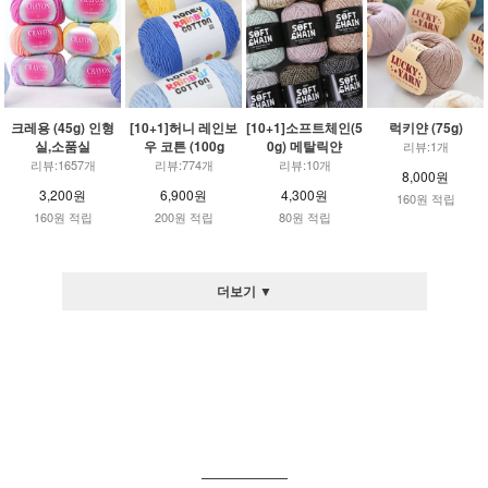
크레용 (45g) 인형
[10+1]허니 레인보
[10+1]소프트체인(5
럭키얀 (75g)
실,소품실
우 코튼 (100g
0g) 메탈릭얀
리뷰:1개
리뷰:1657개
리뷰:774개
리뷰:10개
8,000원
3,200원
6,900원
4,300원
160원 적립
160원 적립
200원 적립
80원 적립
더보기 ▼