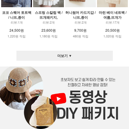
코코 스퀘어 토트백
스프링 스칼럽 백 /
허니썸머 카드지갑 /
마린 베이 네트백 /
/ 니뜨,종이
뜨개패키지,
니뜨,종이
여름,뜨개가
리뷰:1개
리뷰:2개
리뷰:2개
리뷰:17개
24,500원
23,600원
9,700원
20,500원
1,220원 적립
1,180원 적립
480원 적립
1,020원 적립
더보기 ▼