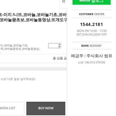
CUSTOMER
CENTER
세트-이지 /니뜨,코바늘,코바늘기초,코바늘기초세
,코바늘왕초보,코바늘동영상,뜨개도구,뜨개용
1544.2181
MON-FRI 10:00 - 17:00
SAT.SUN.HOLIDAY OFF
니뜨,코바늘,코바늘기초,
BANK
ACCOUNT
15,000
원
좌,코바늘왕초보,코바늘동영상,
가
예금주 : 주식회사 썸유
총 상품 금액
15,000
원
신한 140-013-379106
 서로 다른 걸로 넣어주세요)
WISH LIST
BUY NOW