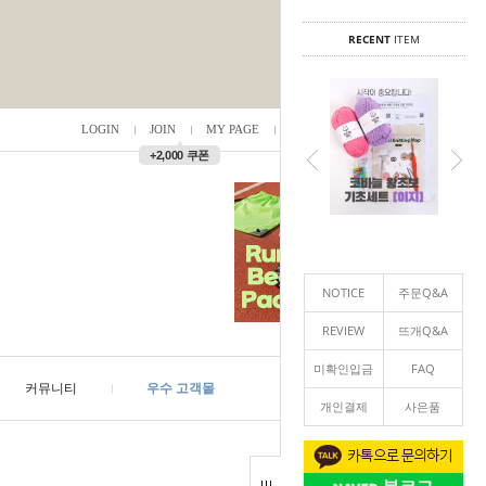
RECENT
ITEM
LOGIN
JOIN
MY PAGE
ORDER
/
0
▲
+2,000 쿠폰
NOTICE
주문Q&A
REVIEW
뜨개Q&A
미확인입금
FAQ
커뮤니티
우수 고객몰
개인결제
사은품