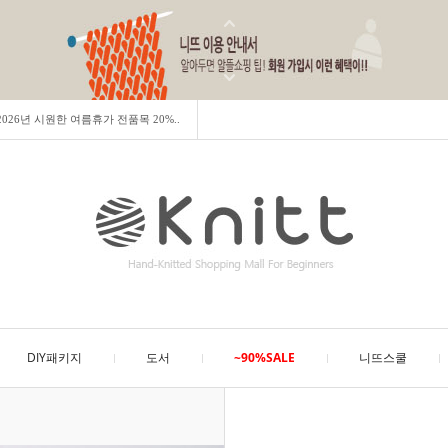
] 2026년 시원한 여름휴가 전품목 20%..
DIY패키지
도서
~90%SALE
니뜨스쿨