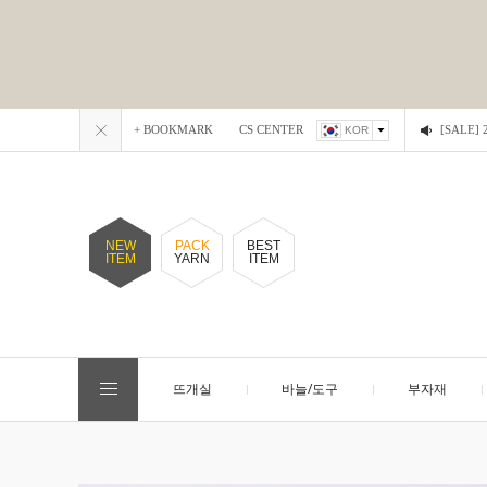
+ BOOKMARK
CS CENTER
[SALE
KOR
NEW
PACK
BEST
ITEM
YARN
ITEM
뜨개실
바늘/도구
부자재
EVENT