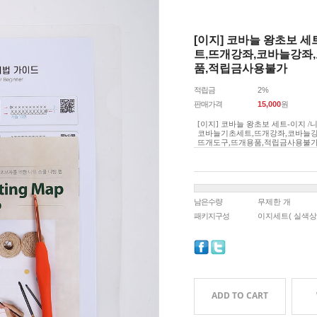
[이지] 코바늘 왕초보 
트,뜨개강좌,코바늘강좌
품,적립금사용불가
적립금
2%
판매가격
15,000
원
[이지] 코바늘 왕초보 세트-이지 /
코바늘기초세트,뜨개강좌,코바늘강
뜨개도구,뜨개용품,적립금사용불
남은수량
무제한 개
패키지구성
이지세트( 실색상
ADD TO CART