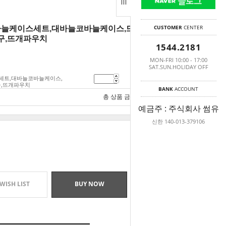
CUSTOMER
CENTER
대바늘케이스세트,대바늘코바늘케이스,뜨개바늘
구,뜨개파우치
1544.2181
MON-FRI 10:00 - 17:00
SAT.SUN.HOLIDAY OFF
스세트,대바늘코바늘케이스,
29,000
원
구,뜨개파우치
BANK
ACCOUNT
총 상품 금액
29,000
원
예금주 : 주식회사 썸유
신한 140-013-379106
WISH LIST
BUY NOW