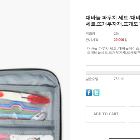
대바늘 파우치 세트 /
세트,뜨개부자재,뜨개도
적립금
2%
판매가격
29,000
원
대바늘 파우치 세트 /대바늘케이
뜨개바늘세트,뜨개부자재,뜨개도
남은수량
754 개
ADD TO CART