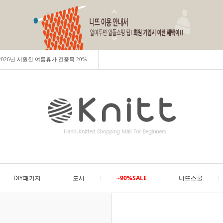
] 2026년 시원한 여름휴가 전품목 20%..
DIY패키지
도서
~90%SALE
니뜨스쿨