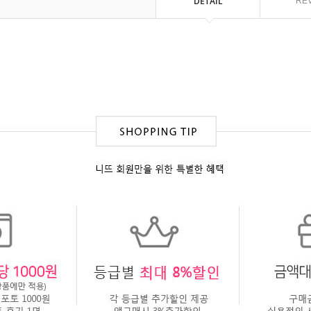
DETAIL
RE