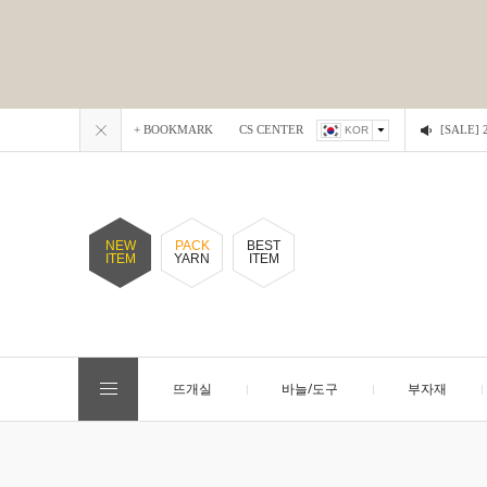
+ BOOKMARK
CS CENTER
[SALE
KOR
NEW
PACK
BEST
ITEM
YARN
ITEM
뜨개실
바늘/도구
부자재
EVENT