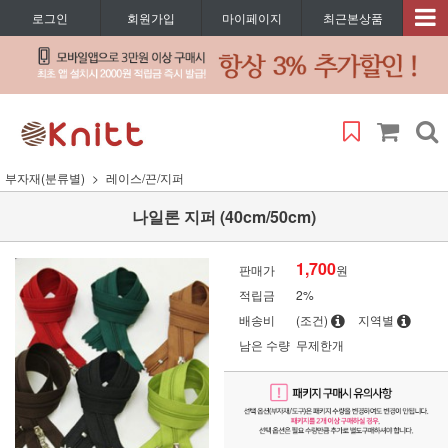
로그인
회원가입
마이페이지
최근본상품
부자재(분류별)
레이스/끈/지퍼
나일론 지퍼 (40cm/50cm)
1,700
판매가
원
적립금
2%
배송비
(조건)
지역별
남은 수량
무제한개