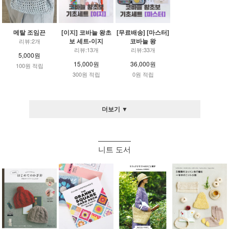
메탈 조임끈
[이지] 코바늘 왕초
[무료배송] [마스터]
보 세트-이지
코바늘 왕
리뷰:2개
리뷰:13개
리뷰:33개
5,000원
15,000원
36,000원
100원 적립
300원 적립
0원 적립
더보기 ▼
니트 도서