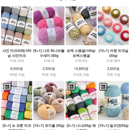
샤인 마크라메(100
[9+1] 니뜨 허니버블
보케 스팽글(100g)
[10+1] 카렌 뜨개실
g) 샤인마크
수세미 (80g
보케스팽글
(50g)
리뷰:10개
리뷰:개
리뷰:4개
리뷰:38개
6,000원
2,500원
10,800원
3,500원
120원 적립
50원 적립
210원 적립
70원 적립
[5+1] 뉴 코튼 마크
[10+1] 코지울 (50g)
[5+1] 나나(50g) 패
[10+1] 밀크얀(50g)