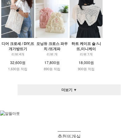
디어 크로셰 / DIY,뜨
모닝듀 크로스 파우
하트 케이프 숄 /니
개가방뜨기
치 /뜨개파
뜨,미니케이
리뷰:4개
리뷰:개
리뷰:1개
32,600원
17,800원
18,000원
1,630원 적립
890원 적립
900원 적립
더보기 ▼
추천뜨개실