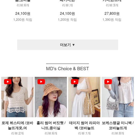
리뷰:6개
리뷰:개
리뷰:3개
24,100원
24,100원
27,800원
1,200원 적립
1,200원 적립
1,390원 적립
더보기 ▼
MD's Choice & BEST
로제 뷔스티에 /코바
홀리 썸머 버킷햇 /
데이지 썸머 라피아
보케스팽글 미니백 /
늘뜨개옷,여
니뜨,종이실
백 /코바늘뜨
코바늘뜨개
리뷰:2개
리뷰:6개
리뷰:1개
리뷰:8개