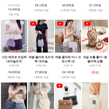
18,000원
24,100원
43,000원
27,100원
14,400원
1,200원 적립
2,150원 적립
1,350원 적립
0원 적립
샤인 레트로 조임백
메탈 플라워 조리개
메탈 플라워 미니 크
과일 보틀 홀더 / 텀
/코바늘뜨개
백 /코바늘
로스백 /코
블러백,보틀
리뷰:4개
리뷰:3개
리뷰:개
리뷰:11개
18,000원
27,800원
24,100원
(품절)
900원 적립
1,390원 적립
1,200원 적립