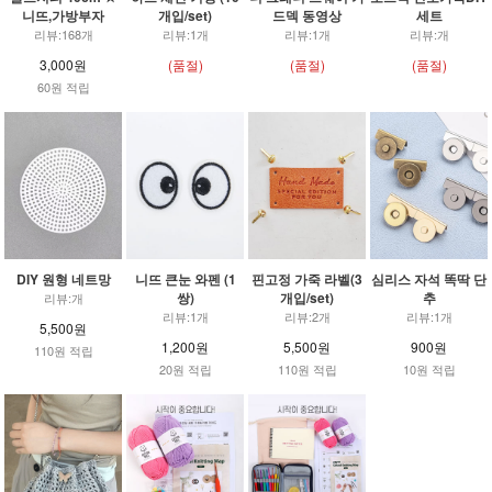
니뜨,가방부자
개입/set)
드덱 동영상
세트
리뷰:168개
리뷰:1개
리뷰:1개
리뷰:개
3,000원
(품절)
(품절)
(품절)
60원 적립
DIY 원형 네트망
니뜨 큰눈 와펜 (1
핀고정 가죽 라벨(3
심리스 자석 똑딱 단
쌍)
개입/set)
추
리뷰:개
리뷰:1개
리뷰:2개
리뷰:1개
5,500원
1,200원
5,500원
900원
110원 적립
20원 적립
110원 적립
10원 적립