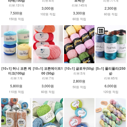
라메(150g)
브릭얀
리뷰:8개
리뷰:771개
리뷰:131개
리뷰:145개
3,000원
2,300원
7,500원
3,300원
102원 적립
60원 적립
150원 적립
60원 적립
[10+1] 허니 코튼 케
[10+1] 코튼메이트1
[10+1] 글로우(50g)
[5+1] 폴리폴리(250
이크(100g)
00 (50g)
g)
리뷰:5개
리뷰:1개
리뷰:7개
리뷰:65개
2,800원
5,800원
3,000원
6,000원
50원 적립
110원 적립
60원 적립
120원 적립