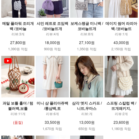
메탈 플라워 조리개
샤인 레트로 조임백
보케스팽글 미니백 /
데이지 썸머 라피아
백 /코바늘
/코바늘뜨개
코바늘뜨개
백 /코바늘뜨
리뷰:3개
리뷰:4개
리뷰:8개
리뷰:1개
27,800원
18,000원
27,100원
43,000원
1,390원 적립
900원 적립
1,350원 적립
2,150원 적립
과일 보틀 홀더 / 텀
미니 샴 플리아쥬백
삼각 엣지 스카프 /
스프링 스칼럽 백 /
블러백,보틀
/롱샴백,토
니뜨,우마스
뜨개패키지,
리뷰:11개
리뷰:6개
리뷰:개
리뷰:2개
(품절)
33,500원
13,000원
23,600원
1,670원 적립
650원 적립
1,180원 적립