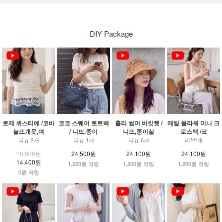
DIY Package
로제 뷔스티에 /코바
코코 스퀘어 토트백
홀리 썸머 버킷햇 /
메탈 플라워 미니 크
늘뜨개옷,여
/ 니뜨,종이
니뜨,종이실
로스백 /코
리뷰:2개
리뷰:1개
리뷰:6개
리뷰:개
18,000원
24,500원
24,100원
24,100원
14,400원
1,220원 적립
1,200원 적립
1,200원 적립
0원 적립