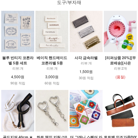
도구/부자재
블루 빈티지 코튼라
베이직 핸드메이드
사각 금속라벨
[리퍼상품 20%][무
벨 5종 세트
코튼라벨 5종
료배송][사은
리뷰:개
리뷰:개
리뷰:개
리뷰:2개
1,500원
4,500원
3,000원
(품절)
30원 적립
90원 적립
60원 적립
골드지퍼 40cm ★
하트 체인 키링 (10
더 그래니 스퀘어 카
토트백 인조가죽DIY