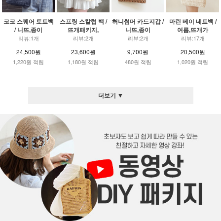
코코 스퀘어 토트백
스프링 스칼럽 백 /
허니썸머 카드지갑 /
마린 베이 네트백 /
/ 니뜨,종이
뜨개패키지,
니뜨,종이
여름,뜨개가
리뷰:1개
리뷰:2개
리뷰:2개
리뷰:17개
24,500원
23,600원
9,700원
20,500원
1,220원 적립
1,180원 적립
480원 적립
1,020원 적립
더보기 ▼