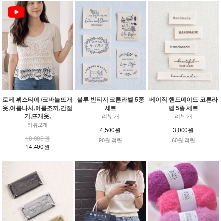
로제 뷔스티에 /코바늘뜨개
블루 빈티지 코튼라벨 5종
베이직 핸드메이드 코튼라
옷,여름나시,여름조끼,간절
세트
벨 5종 세트
기,뜨개옷,
리뷰:개
리뷰:개
리뷰:2개
4,500원
3,000원
18,000원
90원 적립
60원 적립
14,400원