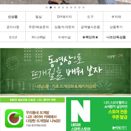
털실
DIY패키지
도구
부자재
신상품
공지사항
주문/배송문의
상품/뜨개문의
금액별사은품
상품후기
모드2
허니(45g)
수세미실
★팩단위★
니뜨단독상품