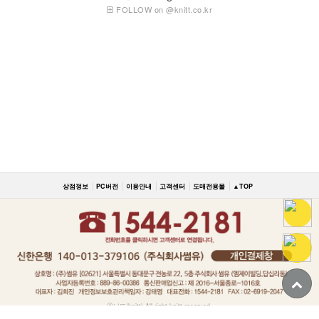
FOLLOW on @knitt.co.kr
상점정보
PC버전
이용안내
고객센터
도매전용몰
▲TOP
ⓒ니뜨(knitt) All right knitt reserved.