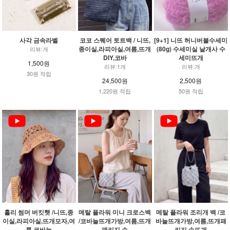
사각 금속라벨
코코 스퀘어 토트백 / 니뜨,
[9+1] 니뜨 허니버블수세미
종이실,라피아실,여름,뜨개
(80g) 수세미실 날개사 수
리뷰:개
DIY,코바
세미뜨개
1,500원
리뷰:1개
리뷰:개
30원 적립
24,500원
2,500원
1,220원 적립
50원 적립
홀리 썸머 버킷햇 /니뜨,종
메탈 플라워 미니 크로스백
메탈 플라워 조리개 백 /코
이실,라피아실,뜨개모자,여
/코바늘뜨개가방,여름,뜨개
바늘뜨개가방,여름,뜨개패
름,코바늘
패키지,손
키지,손뜨개