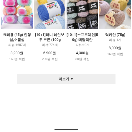
크레용 (45g) 인형
[10+1]허니 레인보
[10+1]소프트체인(5
럭키얀 (75g)
실,소품실
우 코튼 (100g
0g) 메탈릭얀
리뷰:1개
리뷰:1657개
리뷰:774개
리뷰:10개
8,000원
3,200원
6,900원
4,300원
160원 적립
160원 적립
200원 적립
80원 적립
더보기 ▼