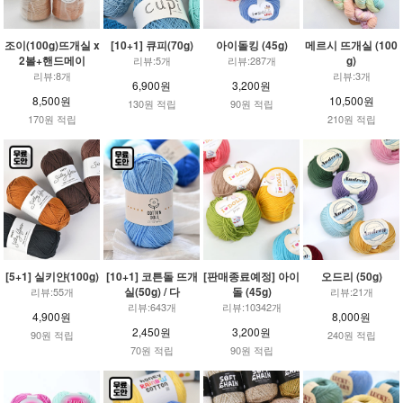
조이(100g)뜨개실 x
[10+1] 큐피(70g)
아이돌킹 (45g)
메르시 뜨개실 (100
2볼+핸드메이
g)
리뷰:5개
리뷰:287개
리뷰:8개
리뷰:3개
6,900원
3,200원
8,500원
10,500원
130원 적립
90원 적립
170원 적립
210원 적립
[5+1] 실키얀(100g)
[10+1] 코튼돌 뜨개
[판매종료예정] 아이
오드리 (50g)
실(50g) / 다
돌 (45g)
리뷰:55개
리뷰:21개
리뷰:643개
리뷰:10342개
4,900원
8,000원
2,450원
3,200원
90원 적립
240원 적립
70원 적립
90원 적립