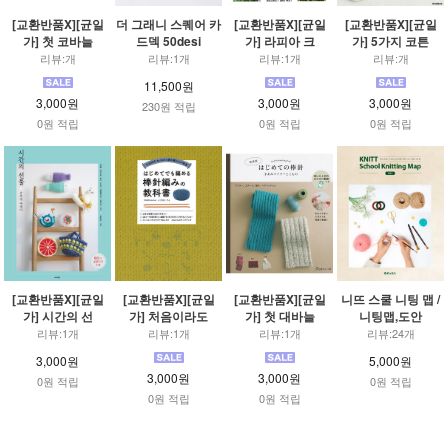
[교환반품X][균일
더 그래니 스퀘어 카
[교환반품X][균일
[교환반품X][균일
가] 첫 코바늘
드덱 50desi
가] 라피아 크
가] 5가지 코튼
리뷰:개
리뷰:1개
리뷰:1개
리뷰:개
11,500원
3,000원
3,000원
3,000원
230원 적립
0원 적립
0원 적립
0원 적립
[교환반품X][균일
[교환반품X][균일
[교환반품X][균일
니뜨 스쿨 니팅 맵 /
가] 시간의 선
가] 처음이라도
가] 첫 대바늘
니팅맵,도안
리뷰:1개
리뷰:1개
리뷰:1개
리뷰:24개
3,000원
5,000원
3,000원
3,000원
0원 적립
0원 적립
0원 적립
0원 적립