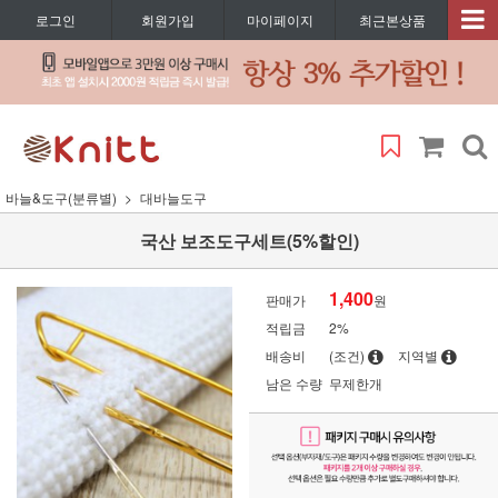
로그인
회원가입
마이페이지
최근본상품
바늘&도구(분류별)
대바늘도구
국산 보조도구세트(5%할인)
1,400
판매가
원
적립금
2%
배송비
(조건)
지역별
남은 수량
무제한개