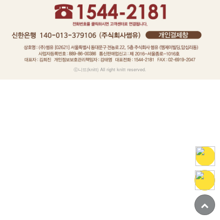
ⓒ니뜨(knitt) All right knitt reserved.