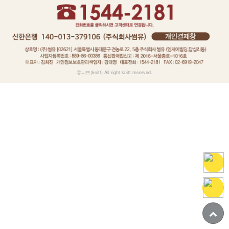
ⓒ니뜨(knitt) All right knitt reserved.