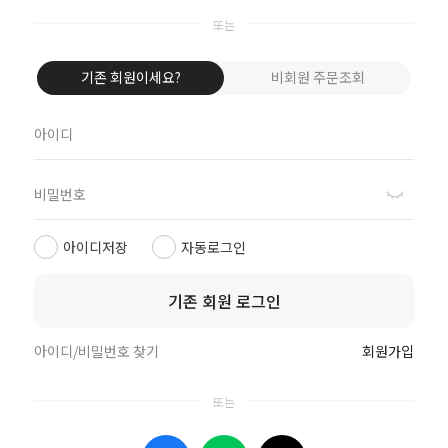
네이버로 로그인
카카오톡으로 로그인
기존 회원이세요?
비회원 주문조회
애플로 로그인
비회원이신가요?
회원이 되시면 빠른 신상품 정보와 다양한 할인 혜택을 받으실 수 있습니다.
회원가입
아이디저장
자동로그인
기존 회원 로그인
상점정보
PC버전
이용안내
고객센터
도매전용몰
▲TOP
아이디/비밀번호 찾기
회원가입