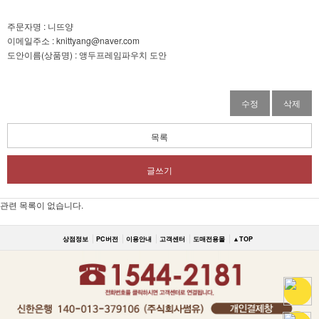
주문자명 : 니뜨양
이메일주소 : knittyang@naver.com
도안이름(상품명) : 앵두프레임파우치 도안
수정
삭제
목록
글쓰기
관련 목록이 없습니다.
상점정보
PC버전
이용안내
고객센터
도매전용몰
▲TOP