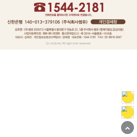
ⓒ니뜨(knitt) All right knitt reserved.