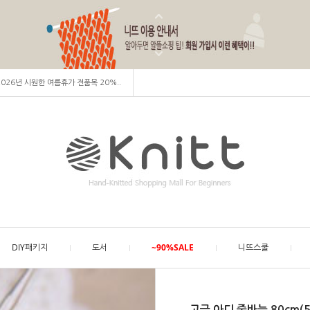
 2026년 시원한 여름휴가 전품목 20%..
DIY패키지
도서
~90%SALE
니뜨스쿨
고급 아디 줄바늘 80cm(5