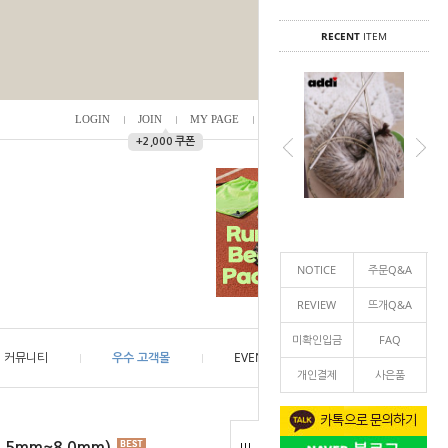
RECENT
ITEM
LOGIN
JOIN
MY PAGE
ORDER
/
0
▲
+2,000 쿠폰
NOTICE
주문Q&A
REVIEW
뜨개Q&A
미확인입금
FAQ
커뮤니티
우수 고객몰
EVENT
개인결제
사은품
.5mm~8.0mm)