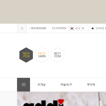
+ BOOKMARK
CS CENTER
[SALE]
KOR
NEW
PACK
BEST
ITEM
YARN
ITEM
뜨개실
바늘/도구
부자재