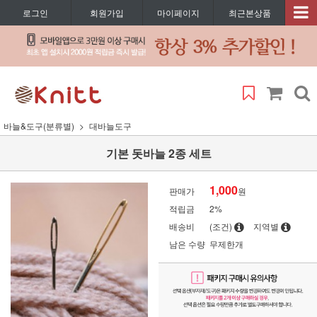
로그인
회원가입
마이페이지
최근본상품
바늘&도구(분류별)
대바늘도구
기본 돗바늘 2종 세트
1,000
판매가
원
적립금
2%
배송비
(조건)
지역별
남은 수량
무제한개