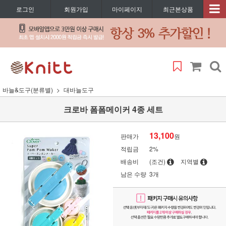
로그인
회원가입
마이페이지
최근본상품
바늘&도구(분류별)
대바늘도구
크로바 폼폼메이커 4종 세트
13,100
판매가
원
적립금
2%
배송비
(조건)
지역별
남은 수량
3개