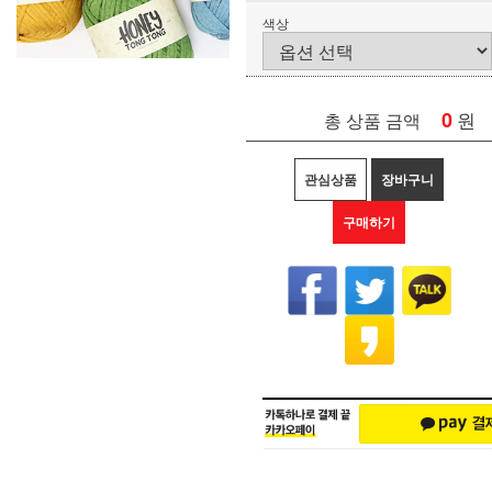
색상
0
원
총 상품 금액
관심상품
장바구니
구매하기