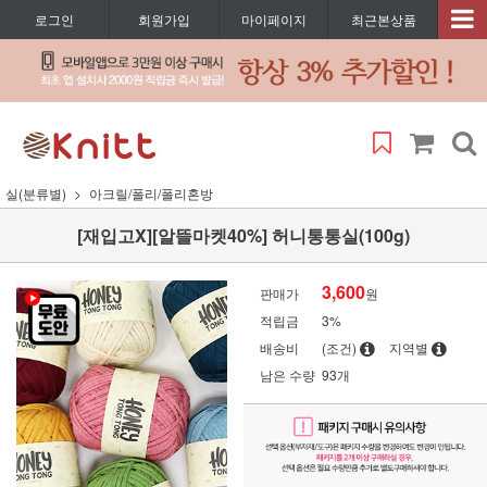
로그인
회원가입
마이페이지
최근본상품
실(분류별)
아크릴/폴리/폴리혼방
[재입고X][알뜰마켓40%] 허니통통실(100g)
3,600
판매가
원
적립금
3%
배송비
(조건)
지역별
남은 수량
93개