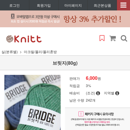
로그인
회원가입
마이페이지
최근본상품
실(분류별)
아크릴/폴리/폴리혼방
브릿지(80g)
6,000
판매가
원
적립금
3%
배송비
(조건)
지역별
남은 수량
242개