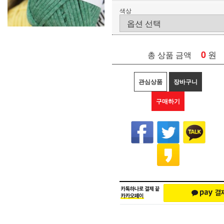
색상
0
원
총 상품 금액
관심상품
장바구니
구매하기