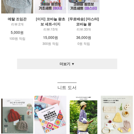
메탈 조임끈
[이지] 코바늘 왕초
[무료배송] [마스터]
보 세트-이지
코바늘 왕
리뷰:2개
리뷰:13개
리뷰:33개
5,000원
15,000원
36,000원
100원 적립
300원 적립
0원 적립
더보기 ▼
니트 도서