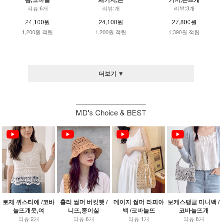
리뷰:6개
리뷰:개
리뷰:3개
24,100원
24,100원
27,800원
1,200원 적립
1,200원 적립
1,390원 적립
더보기 ▼
MD's Choice & BEST
로제 뷔스티에 /코바
홀리 썸머 버킷햇 /
데이지 썸머 라피아
보케스팽글 미니백 /
늘뜨개옷,여
니뜨,종이실
백 /코바늘뜨
코바늘뜨개
리뷰:2개
리뷰:6개
리뷰:1개
리뷰:8개