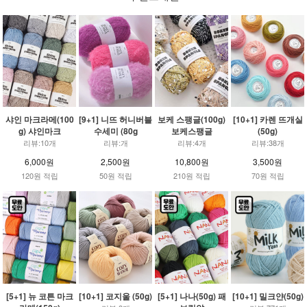
샤인 마크라메(100
[9+1] 니뜨 허니버블
보케 스팽글(100g)
[10+1] 카렌 뜨개실
g) 샤인마크
수세미 (80g
보케스팽글
(50g)
리뷰:10개
리뷰:개
리뷰:4개
리뷰:38개
6,000원
2,500원
10,800원
3,500원
120원 적립
50원 적립
210원 적립
70원 적립
[5+1] 뉴 코튼 마크
[10+1] 코지울 (50g)
[5+1] 나나(50g) 패
[10+1] 밀크얀(50g)