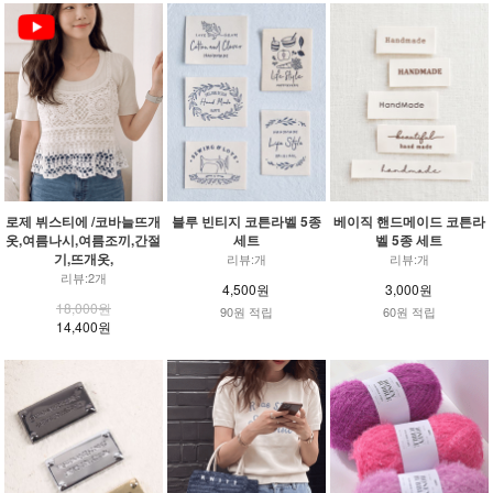
로제 뷔스티에 /코바늘뜨개
블루 빈티지 코튼라벨 5종
베이직 핸드메이드 코튼라
옷,여름나시,여름조끼,간절
세트
벨 5종 세트
기,뜨개옷,
리뷰:개
리뷰:개
리뷰:2개
4,500원
3,000원
18,000원
90원 적립
60원 적립
14,400원