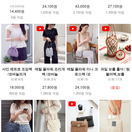
18,000원
24,100원
43,000원
27,100원
14,400원
1,200원 적립
2,150원 적립
1,350원 적립
0원 적립
샤인 레트로 조임백
메탈 플라워 조리개
메탈 플라워 미니 크
과일 보틀 홀더 / 텀
/코바늘뜨개
백 /코바늘
로스백 /코
블러백,보틀
리뷰:4개
리뷰:3개
리뷰:개
리뷰:11개
18,000원
27,800원
24,100원
(품절)
900원 적립
1,390원 적립
1,200원 적립