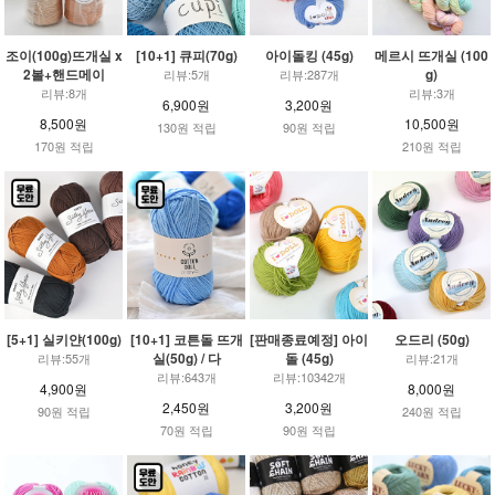
조이(100g)뜨개실 x
[10+1] 큐피(70g)
아이돌킹 (45g)
메르시 뜨개실 (100
2볼+핸드메이
g)
리뷰:5개
리뷰:287개
리뷰:8개
리뷰:3개
6,900원
3,200원
8,500원
10,500원
130원 적립
90원 적립
170원 적립
210원 적립
[5+1] 실키얀(100g)
[10+1] 코튼돌 뜨개
[판매종료예정] 아이
오드리 (50g)
실(50g) / 다
돌 (45g)
리뷰:55개
리뷰:21개
리뷰:643개
리뷰:10342개
4,900원
8,000원
2,450원
3,200원
90원 적립
240원 적립
70원 적립
90원 적립