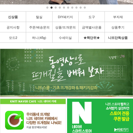
털실
DIY패키지
도구
부자재
신상품
공지사항
주문/배송문의
상품/뜨개문의
금액별사은품
상품후기
모드2
허니(45g)
수세미실
★팩단위★
니뜨단독상품