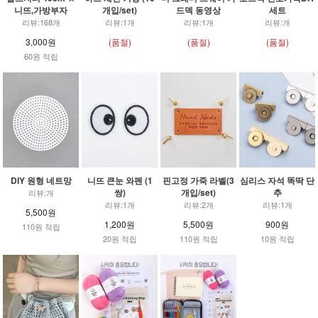
니뜨,가방부자
개입/set)
드덱 동영상
세트
리뷰:168개
리뷰:1개
리뷰:1개
리뷰:개
3,000원
(품절)
(품절)
(품절)
60원 적립
DIY 원형 네트망
니뜨 큰눈 와펜 (1
핀고정 가죽 라벨(3
심리스 자석 똑딱 단
쌍)
개입/set)
추
리뷰:개
리뷰:1개
리뷰:2개
리뷰:1개
5,500원
1,200원
5,500원
900원
110원 적립
20원 적립
110원 적립
10원 적립