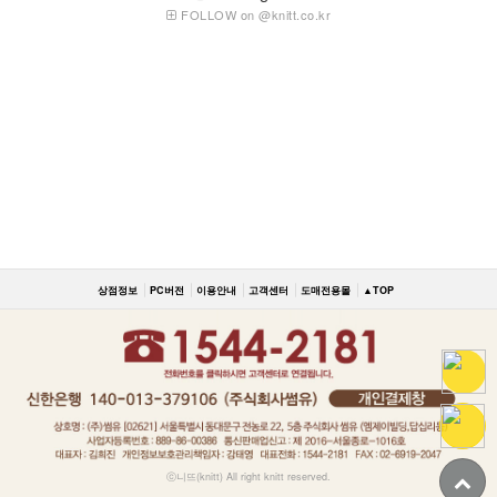
FOLLOW on @knitt.co.kr
상점정보
PC버전
이용안내
고객센터
도매전용몰
▲TOP
ⓒ니뜨(knitt) All right knitt reserved.