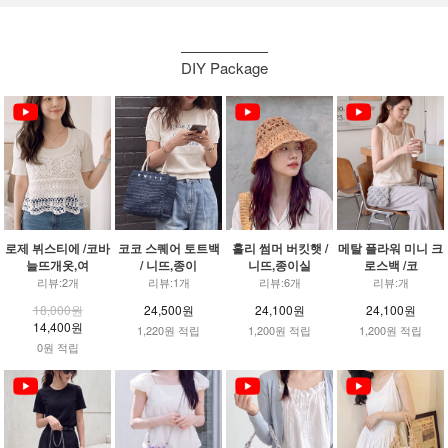
DIY Package
로제 뷔스티에 /코바
코코 스퀘어 토트백
홀리 썸머 버킷햇 /
메탈 플라워 미니 크
늘뜨개옷,여
/ 니뜨,종이
니뜨,종이실
로스백 /코
리뷰:2개
리뷰:1개
리뷰:6개
리뷰:개
18,000원
24,500원
24,100원
24,100원
14,400원
1,220원 적립
1,200원 적립
1,200원 적립
0원 적립