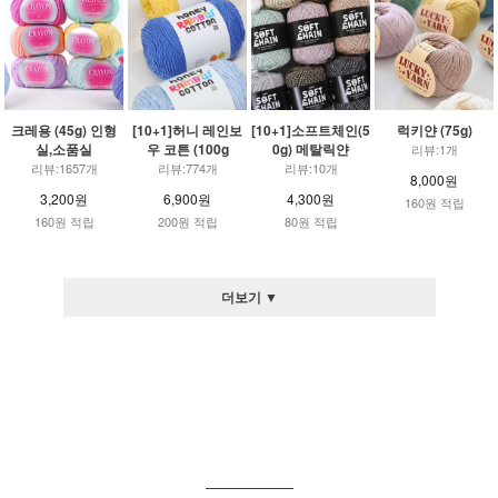
크레용 (45g) 인형
[10+1]허니 레인보
[10+1]소프트체인(5
럭키얀 (75g)
실,소품실
우 코튼 (100g
0g) 메탈릭얀
리뷰:1개
리뷰:1657개
리뷰:774개
리뷰:10개
8,000원
3,200원
6,900원
4,300원
160원 적립
160원 적립
200원 적립
80원 적립
더보기 ▼