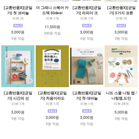
[교환반품X][균일
더 그래니 스퀘어 카
[교환반품X][균일
[교환반품X][균일
가] 첫 코바늘
드덱 50desi
가] 라피아 크
가] 5가지 코튼
리뷰:개
리뷰:1개
리뷰:1개
리뷰:개
11,500원
3,000원
3,000원
3,000원
230원 적립
0원 적립
0원 적립
0원 적립
[교환반품X][균일
[교환반품X][균일
[교환반품X][균일
니뜨 스쿨 니팅 맵 /
가] 시간의 선
가] 처음이라도
가] 첫 대바늘
니팅맵,도안
리뷰:1개
리뷰:1개
리뷰:1개
리뷰:24개
3,000원
5,000원
3,000원
3,000원
0원 적립
0원 적립
0원 적립
0원 적립