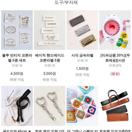
도구/부자재
블루 빈티지 코튼라
베이직 핸드메이드
사각 금속라벨
[리퍼상품 20%][무
벨 5종 세트
코튼라벨 5종
료배송][사은
리뷰:개
리뷰:개
리뷰:개
리뷰:2개
1,500원
4,500원
3,000원
(품절)
30원 적립
90원 적립
60원 적립
골드지퍼 40cm ★
하트 체인 키링 (10
더 그래니 스퀘어 카
토트백 인조가죽DIY