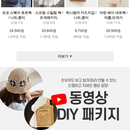
코코 스퀘어 토트백
스프링 스칼럽 백 /
허니썸머 카드지갑 /
마린 베이 네트백 /
/ 니뜨,종이
뜨개패키지,
니뜨,종이
여름,뜨개가
리뷰:1개
리뷰:2개
리뷰:2개
리뷰:17개
24,500원
23,600원
9,700원
20,500원
1,220원 적립
1,180원 적립
480원 적립
1,020원 적립
더보기 ▼