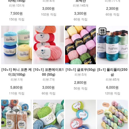
라메(150g)
브릭얀
리뷰:8개
리뷰:771개
리뷰:131개
리뷰:145개
3,000원
2,300원
7,500원
3,300원
102원 적립
60원 적립
150원 적립
60원 적립
[10+1] 허니 코튼 케
[10+1] 코튼메이트1
[10+1] 글로우(50g)
[5+1] 폴리폴리(250
이크(100g)
00 (50g)
g)
리뷰:5개
리뷰:1개
리뷰:7개
리뷰:65개
2,800원
5,800원
3,000원
6,000원
50원 적립
110원 적립
60원 적립
120원 적립