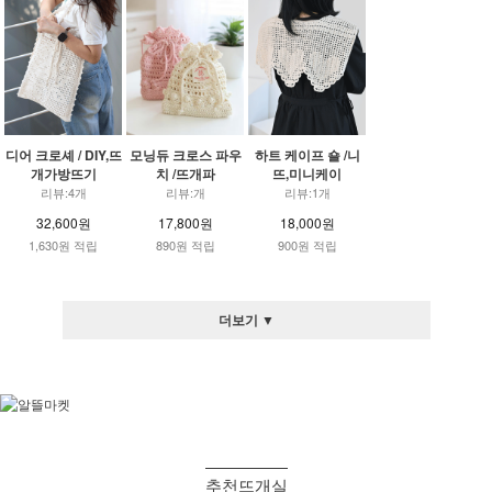
디어 크로셰 / DIY,뜨
모닝듀 크로스 파우
하트 케이프 숄 /니
개가방뜨기
치 /뜨개파
뜨,미니케이
리뷰:4개
리뷰:개
리뷰:1개
32,600원
17,800원
18,000원
1,630원 적립
890원 적립
900원 적립
더보기 ▼
추천뜨개실