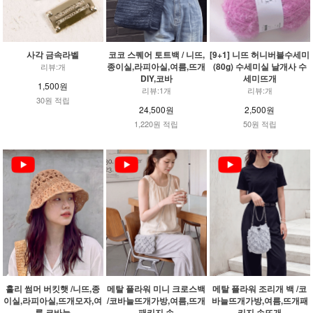
사각 금속라벨
코코 스퀘어 토트백 / 니뜨,
[9+1] 니뜨 허니버블수세미
종이실,라피아실,여름,뜨개
(80g) 수세미실 날개사 수
리뷰:개
DIY,코바
세미뜨개
1,500원
리뷰:1개
리뷰:개
30원 적립
24,500원
2,500원
1,220원 적립
50원 적립
홀리 썸머 버킷햇 /니뜨,종
메탈 플라워 미니 크로스백
메탈 플라워 조리개 백 /코
이실,라피아실,뜨개모자,여
/코바늘뜨개가방,여름,뜨개
바늘뜨개가방,여름,뜨개패
름,코바늘
패키지,손
키지,손뜨개