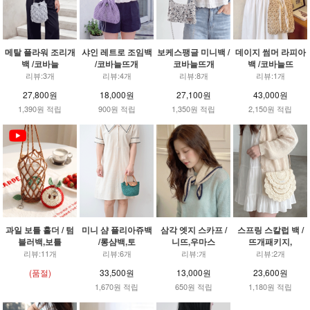
메탈 플라워 조리개
샤인 레트로 조임백
보케스팽글 미니백 /
데이지 썸머 라피아
백 /코바늘
/코바늘뜨개
코바늘뜨개
백 /코바늘뜨
리뷰:3개
리뷰:4개
리뷰:8개
리뷰:1개
27,800원
18,000원
27,100원
43,000원
1,390원 적립
900원 적립
1,350원 적립
2,150원 적립
과일 보틀 홀더 / 텀
미니 샴 플리아쥬백
삼각 엣지 스카프 /
스프링 스칼럽 백 /
블러백,보틀
/롱샴백,토
니뜨,우마스
뜨개패키지,
리뷰:11개
리뷰:6개
리뷰:개
리뷰:2개
(품절)
33,500원
13,000원
23,600원
1,670원 적립
650원 적립
1,180원 적립