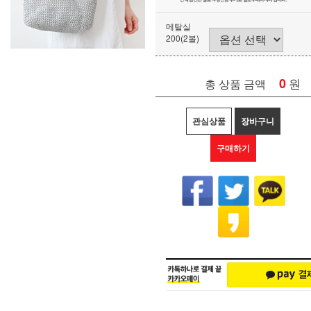
메탈실
200(2볼)
0
원
총 상품 금액
관심상품
장바구니
구매하기