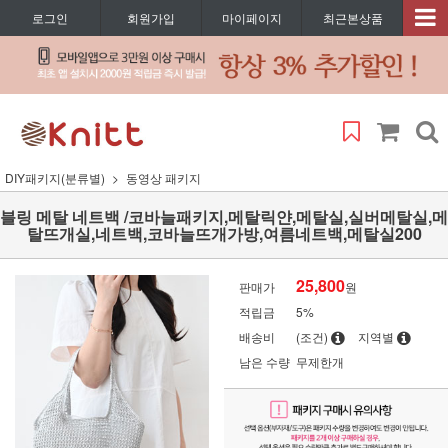
로그인
회원가입
마이페이지
최근본상품
DIY패키지(분류별)
동영상 패키지
블링 메탈 네트백 /코바늘패키지,메탈릭얀,메탈실,실버메탈실,메
탈뜨개실,네트백,코바늘뜨개가방,여름네트백,메탈실200
25,800
판매가
원
적립금
5%
배송비
(조건)
지역별
남은 수량
무제한개