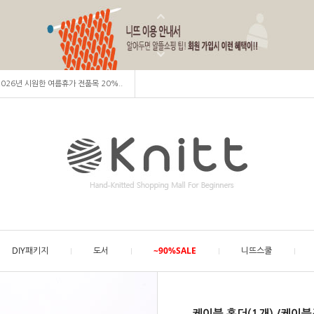
 2026년 시원한 여름휴가 전품목 20%..
DIY패키지
도서
~90%SALE
니뜨스쿨
케이블 홀더(1개) /케