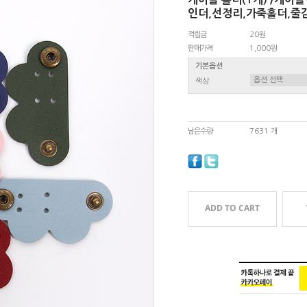
인더,선정리,가죽홀더,
적립금
20원
판매가격
1,000원
기본옵션
색상
남은수량
7631 개
ADD TO CART