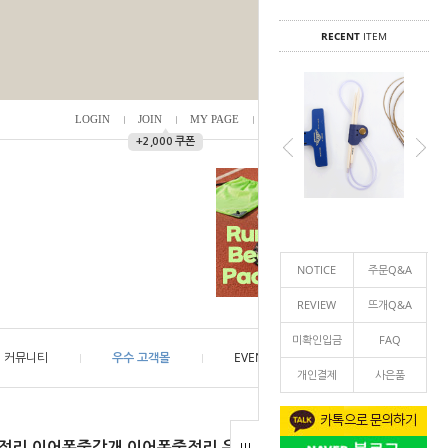
RECENT
ITEM
LOGIN
JOIN
MY PAGE
ORDER
/
0
▲
+2,000 쿠폰
NOTICE
주문Q&A
REVIEW
뜨개Q&A
미확인입금
FAQ
커뮤니티
우수 고객몰
EVENT
개인결제
사은품
이블정리,이어폰줄감개,이어폰줄정리,유선이어폰,와