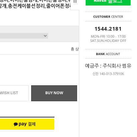
줄감개,충전케이블선정리,줄이어폰정리
CUSTOMER
CENTER
1544.2181
MON-FRI 10:00 - 17:00
SAT.SUN.HOLIDAY OFF
총 상품 금액
0
원
BANK
ACCOUNT
예금주 : 주식회사 썸유
신한 140-013-379106
WISH LIST
BUY NOW