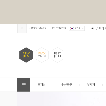
+ BOOKMARK
CS CENTER
[SALE]
KOR
NEW
PACK
BEST
ITEM
YARN
ITEM
뜨개실
바늘/도구
부자재