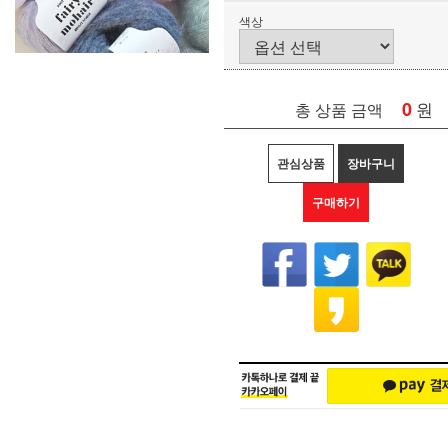
색상
0
원
총 상품 금액
관심상품
장바구니
구매하기