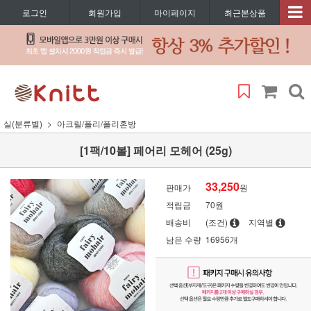
로그인
회원가입
마이페이지
최근본상품
실(분류별)
아크릴/폴리/폴리혼방
[1팩/10볼] 페어리 모헤어 (25g)
33,250
판매가
원
적립금
70원
배송비
(조건)
지역별
남은 수량
16956개