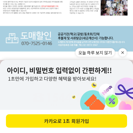
오늘 하루 보지 않기
구매고객 리뷰
상점정보
PC버전
이용안내
고객센터
도매전용몰
▲TOP
카카오로
1초 회원가입
ⓒ니뜨(knitt) All right knitt reserved.